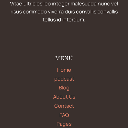
EL
Vitae ultricies leo integer malesuada nunc vel
PERDÓN
risus commodo viverra duis convallis convallis
EN
tellus id interdum.
EL
MATRIMONIO
MENÚ
Home
podcast
Blog
About Us
Contact
FAQ
Pages