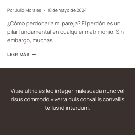
Por
Julio Morales
18 de mayo de 2024
¿Cómo perdonar a mi pareja? El perdón es un
pilar fundamental en cualquier matrimonio. Sin
embargo, muchas…
CÓMO
LEER MÁS
PERDONAR
A
MI
PAREJA:
EL
Vitae ultricies leo integer malesuada nunc vel
PERDÓN
risus commodo viverra duis convallis convallis
EN
tellus id interdum.
EL
MATRIMONIO