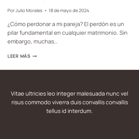
Por
Julio Morales
18 de mayo de 2024
¿Cómo perdonar a mi pareja? El perdón es un
pilar fundamental en cualquier matrimonio. Sin
embargo, muchas…
CÓMO
LEER MÁS
PERDONAR
A
MI
PAREJA:
EL
Vitae ultricies leo integer malesuada nunc vel
PERDÓN
risus commodo viverra duis convallis convallis
EN
tellus id interdum.
EL
MATRIMONIO